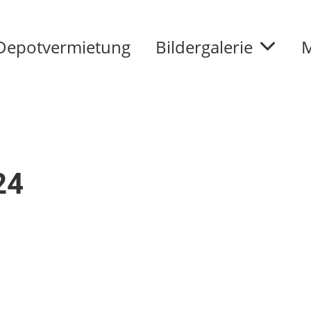
Depotvermietung
Bildergalerie
M
24