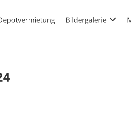
Depotvermietung
Bildergalerie
M
24