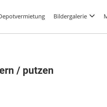
Depotvermietung
Bildergalerie
M
ern / putzen