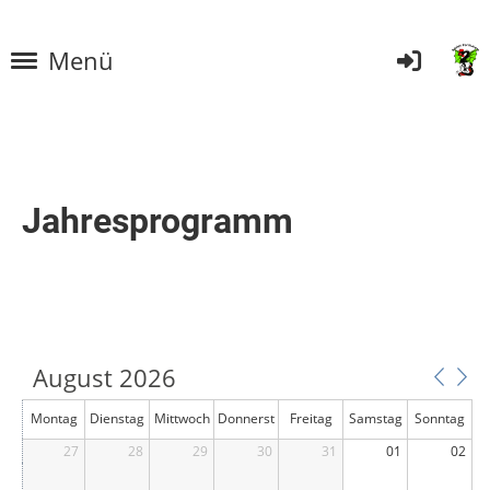
Menü
Jahresprogramm
August 2026
Montag
Dienstag
Mittwoch
Donnerst
Freitag
Samstag
Sonntag
27
28
29
ag
30
31
01
02